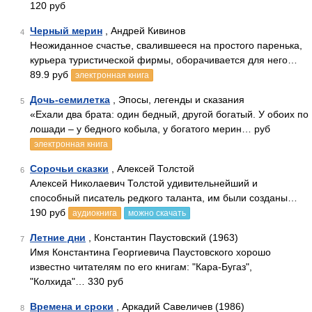
120 руб
Черный мерин
, Андрей Кивинов
4
Неожиданное счастье, свалившееся на простого паренька,
курьера туристической фирмы, оборачивается для него…
89.9 руб
электронная книга
Дочь-семилетка
, Эпосы, легенды и сказания
5
«Ехали два брата: один бедный, другой богатый. У обоих по
лошади – у бедного кобыла, у богатого мерин… руб
электронная книга
Сорочьи сказки
, Алексей Толстой
6
Алексей Николаевич Толстой удивительнейший и
способный писатель редкого таланта, им были созданы…
190 руб
аудиокнига
можно скачать
Летние дни
, Константин Паустовский (1963)
7
Имя Константина Георгиевича Паустовского хорошо
известно читателям по его книгам: "Кара-Бугаз",
"Колхида"… 330 руб
Времена и сроки
, Аркадий Савеличев (1986)
8