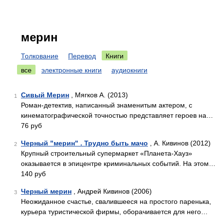
мерин
Толкование
Перевод
Книги
все
электронные книги
аудиокниги
Сивый Мерин
, Мягков А. (2013)
1
Роман-детектив, написанный знаменитым актером, с
кинематографической точностью представляет героев на…
76 руб
Черный "мерин" . Трудно быть мачо
, А. Кивинов (2012)
2
Крупный строительный супермаркет «Планета-Хауз»
оказывается в эпицентре криминальных событий. На этом…
140 руб
Черный мерин
, Андрей Кивинов (2006)
3
Неожиданное счастье, свалившееся на простого паренька,
курьера туристической фирмы, оборачивается для него…